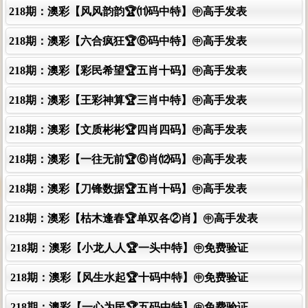
218期：澳彩【风风韵韵🏆⑾码中特】㊥高手发表
218期：澳彩【六合疯狂🏆⑥码中特】㊥高手发表
218期：澳彩【彩民希望🏆五肖十码】㊥高手发表
218期：澳彩【王彩神算🏆三肖中特】㊥高手发表
218期：澳彩【文质彬彬🏆四肖四码】㊥高手发表
218期：澳彩【一往无前🏆⑥肖⑿码】㊥高手发表
218期：澳彩【刀锋数据🏆五肖十码】㊥高手发表
218期：澳彩【枯木逢春🏆单双各②肖】㊥高手发表
218期：澳彩【小龙人人🏆一头中特】㊥免费验证
218期：澳彩【风生水起🏆十码中特】㊥免费验证
218期：澳彩【一心为民🏆五码中特】㊥免费验证